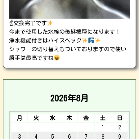
☝
交換完了です
今まで使用した水栓の後継機種になります！
浄水機能付きはハイスペック
シャワーの切り替えもついておりますので使い
勝手は最高ですね
2026年8月
月
火
水
木
金
土
日
1
2
3
4
5
6
7
8
9