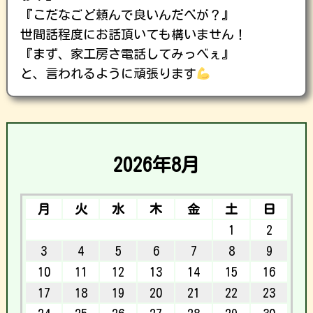
『こだなごど頼んで良いんだべが？』
世間話程度にお話頂いても構いません！
『まず、家工房さ電話してみっべぇ』
と、言われるように頑張ります
2026年8月
月
火
水
木
金
土
日
1
2
3
4
5
6
7
8
9
10
11
12
13
14
15
16
17
18
19
20
21
22
23